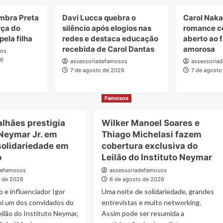
embra Preta
Davi Lucca quebra o
Carol Nak
rça do
silêncio após elogios nas
romance c
ela filha
redes e destaca educação
aberto ao f
recebida de Carol Dantas
amorosa
sos
26
assessoriadefamosos
assessoria
7 de agosto de 2026
7 de agosto
Famosos
alhães prestigia
Wilker Manoel Soares e
 Neymar Jr. em
Thiago Michelasi fazem
solidariedade em
cobertura exclusiva do
o
Leilão do Instituto Neymar
defamosos
assessoriadefamosos
o de 2026
6 de agosto de 2026
 e influenciador Igor
Uma noite de solidariedade, grandes
oi um dos convidados do
entrevistas e muito networking.
Leilão do Instituto Neymar,
Assim pode ser resumida a