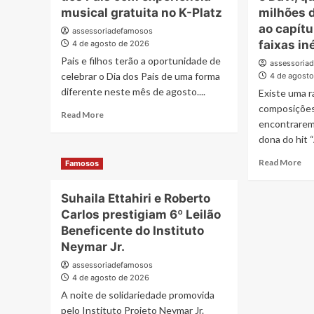
Assassinas
Lon
musical gratuita no K-Platz
milhões 
em
de
ao capítu
assessoriadefamosos
DVD
Lui
faixas in
4 de agosto de 2026
gravado
Pa
no
Pais e filhos terão a oportunidade de
Fog
assessoria
Capital
celebrar o Dia dos Pais de uma forma
já
4 de agost
Moto
est
diferente neste mês de agosto....
Existe uma r
Week
à
composições
Read
Read More
ve
encontrarem 
more
na
dona do hit “
about
Am
School
e
Re
Read More
Famosos
of
pr
mo
Rock
ref
ab
celebra
so
Suhaila Ettahiri e Roberto
“Al
o
um
Carlos prestigiam 6º Leilão
pro
Dia
so
de
Beneficente do Instituto
dos
ma
Dan
Neymar Jr.
Pais
lo
e
com
assessoriadefamosos
Dav
experiência
4 de agosto de 2026
qu
musical
ult
A noite de solidariedade promovida
gratuita
20
pelo Instituto Projeto Neymar Jr.
no