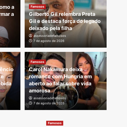
como a
Famosos
rmar a
Gilberto Gil relembra Preta
Gil e destaca força do legado
deixado pela filha
assessoriadefamosos
7 de agosto de 2026
Famosos
Davi
Famosos
relembra Preta Gil e
após
lêncio
Carol Nakamura deixa
 e
romance com Hungria em
a do legado deixado
des
ebida
aberto ao falar sobre vida
Car
amorosa
assessoriadefamosos
o de 2026
7 de agosto de 2026
assessori
Famosos