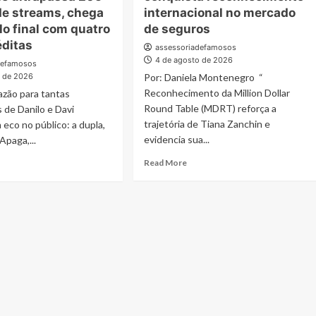
gevus”,
Foggetti
de streams, chega
internacional no mercado
lança
lo final com quatro
de seguros
z
o
éditas
assessoriadefamosos
ulo
livro
4 de agosto de 2026
getti,
“Homo
defamosos
Longevus”
o de 2026
Por: Daniela Montenegro “
á
e
Reconhecimento da Million Dollar
azão para tantas
propõe
Round Table (MDRT) reforça a
 de Danilo e Davi
nda
um
trajetória de Tiana Zanchin e
eco no público: a dupla,
debate
evidencia sua...
Apaga,...
azon
sobre
os
Read
ad
Read More
opõe
desafios
more
re
lexão
de
about
out
bre
uma
MDRT:
iança”:
a
sociedade
Tiana
jeto
ciedade
cada
Zanchin
is
vez
conquista
ilo
ngeva
mais
reconhecimento
longeva
internacional
i,
no
e
mercado
rapassa
de
5