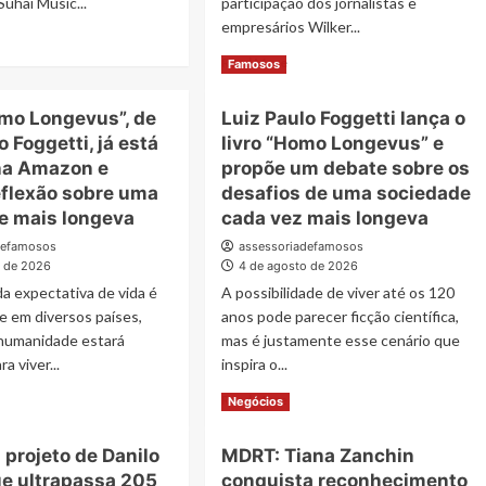
Suhai Music...
participação dos jornalistas e
empresários Wilker...
ad
re
Read
Read More
Famosos
out
more
r
about
omo Longevus”, de
Luiz Paulo Foggetti lança o
galhães
Wilker
stigia
o Foggetti, já está
livro “Homo Longevus” e
Manoel
lão
Soares
na Amazon e
propõe um debate sobre os
e
eflexão sobre uma
desafios de uma sociedade
ymar
Thiago
e mais longeva
cada vez mais longeva
Michelasi
fazem
defamosos
assessoriadefamosos
te
cobertura
o de 2026
4 de agosto de 2026
exclusiva
a expectativa de vida é
A possibilidade de viver até os 120
idariedade
do
e em diversos países,
anos pode parecer ficção científica,
Leilão
humanidade estará
mas é justamente esse cenário que
o
do
a viver...
inspira o...
ulo
Instituto
Neymar
ad
Read
Read More
Negócios
re
more
out
about
: projeto de Danilo
MDRT: Tiana Zanchin
ro
Luiz
ue ultrapassa 205
conquista reconhecimento
omo
Paulo