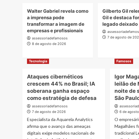
Walter Gabriel revela como
Gilberto Gil rel
a imprensa pode
Gil e destaca fo
transformar a imagem de
legado deixado p
empresas e profissionais
assessoriadefamo
7 de agosto de 20
assessoriadefamosos
8 de agosto de 2026
Tecnologia
Famosos
Ataques cibernéticos
Igor Mag
crescem 44% no Brasil; IA
leilão de
soberana ganha espaço
noite de 
como estratégia de defesa
São Paul
assessoriadefamosos
assessoria
7 de agosto de 2026
6 de agost
Especialista da Aquarela Analytics
O empresário
afirma que o avanço das ameaças
Magalhães f
digitais exige modelos nacionais de
tradicional 