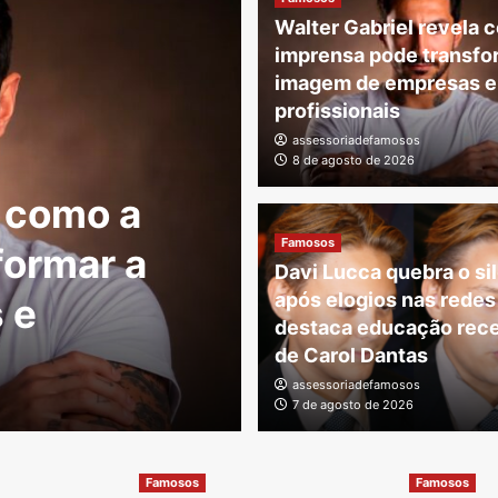
Walter Gabriel revela 
imprensa pode transfo
imagem de empresas e
profissionais
assessoriadefamosos
8 de agosto de 2026
a como a
Famosos
Famosos
formar a
Gilberto Gil 
Davi Lucca quebra o si
após elogios nas redes
 e
destaca forç
destaca educação rec
pela filha
de Carol Dantas
assessoriadefamosos
assessoriadefamosos
7 de agosto de 2026
7 de agost
Famosos
Famosos