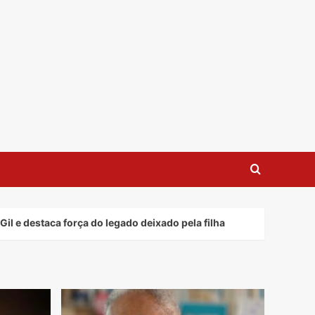
 força do legado deixado pela filha
Davi Lucca quebr