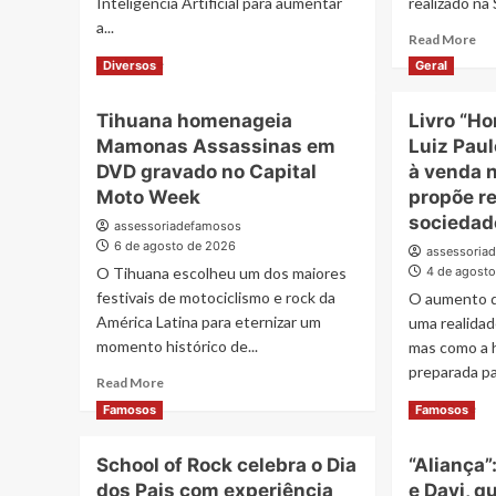
Inteligência Artificial para aumentar
realizado na 
a...
Re
Read More
mo
Read
Read More
Diversos
Geral
ab
more
Igo
about
Tihuana homenageia
Livro “H
Ma
Ataques
pre
Mamonas Assassinas em
Luiz Paul
cibernéticos
lei
crescem
DVD gravado no Capital
à venda 
de
44%
Moto Week
propõe r
Ne
no
sociedad
Jr.
assessoriadefamosos
Brasil;
6 de agosto de 2026
em
IA
assessoria
noi
soberana
O Tihuana escolheu um dos maiores
4 de agost
de
ganha
festivais de motociclismo e rock da
O aumento d
sol
espaço
América Latina para eternizar um
uma realidad
em
como
momento histórico de...
mas como a 
Sã
estratégia
preparada par
Pa
de
Read
Read More
defesa
more
Re
Read More
Famosos
Famosos
about
mo
Tihuana
ab
School of Rock celebra o Dia
“Aliança”
homenageia
Liv
Mamonas
dos Pais com experiência
e Davi, q
“H