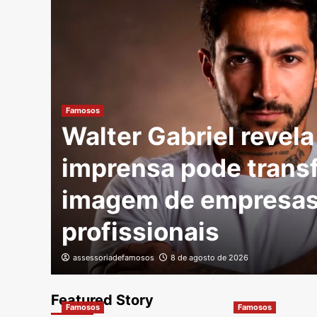
Famosos
s
Walter Gabriel revel
y
imprensa pode trans
imagem de empresas
profissionais
assessoriadefamosos
8 de agosto de 2026
Featured Story
Famosos
Famosos