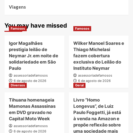
Viagens
You may have missed
Famosos
Famosos
Igor Magalhães
Wilker Manoel Soares e
prestigia leilão de
Thiago Michelasi
Neymar Jr. em noite de
fazem cobertura
solidariedade em São
exclusiva do Leilão do
Paulo
Instituto Neymar
assessoriadefamosos
assessoriadefamosos
6 de agosto de 2026
6 de agosto de 2026
Diversos
Geral
Tihuana homenageia
Livro “Homo
Mamonas Assassinas
Longevus”, de Luiz
em DVD gravado no
Paulo Foggetti, já está
Capital Moto Week
à venda na Amazon e
propõe reflexão sobre
assessoriadefamosos
uma sociedade mais
6 de agosto de 2026