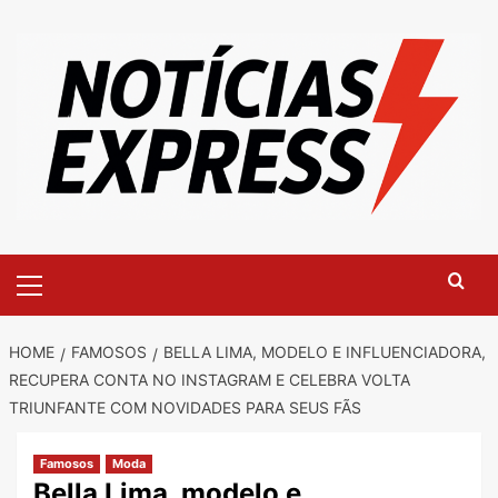
Skip
to
content
Primary
Menu
HOME
FAMOSOS
BELLA LIMA, MODELO E INFLUENCIADORA,
RECUPERA CONTA NO INSTAGRAM E CELEBRA VOLTA
TRIUNFANTE COM NOVIDADES PARA SEUS FÃS
Famosos
Moda
Bella Lima, modelo e