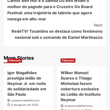
Cantor Ben Hur e o Samba Du Ben levam o
Navigation
melhor do pagode para o Cruzeiro On Board
Festival: uma trajetória de talento que agora
navega em alto-mar
Next
RedeTV! Tocantins se destaca como fenômeno
nacional sob o comando de Daniel Martinazzo
More Stories
Famosos
Famosos
Igor Magalhães
Wilker Manoel
prestigia leilão de
Soares e Thiago
Neymar Jr. em noite
Michelasi fazem
de solidariedade em
cobertura exclusiva
São Paulo
do Leilão do Instituto
Neymar
assessoriadefamosos
6 de agosto de 2026
assessoriadefamosos