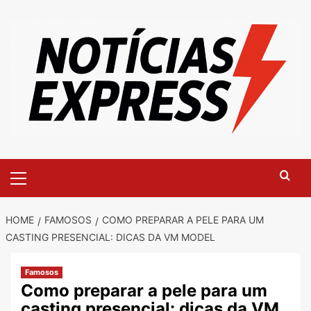
Skip
to
content
Primary
Menu
HOME
FAMOSOS
COMO PREPARAR A PELE PARA UM
CASTING PRESENCIAL: DICAS DA VM MODEL
Famosos
Como preparar a pele para um
casting presencial: dicas da VM