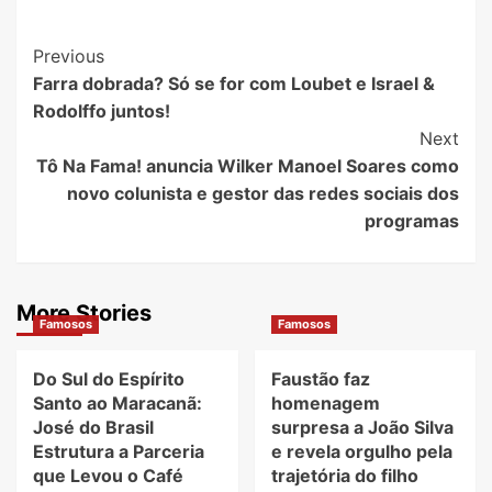
Post
Previous
Farra dobrada? Só se for com Loubet e Israel &
Navigation
Rodolffo juntos!
Next
Tô Na Fama! anuncia Wilker Manoel Soares como
novo colunista e gestor das redes sociais dos
programas
More Stories
Famosos
Famosos
Do Sul do Espírito
Faustão faz
Santo ao Maracanã:
homenagem
José do Brasil
surpresa a João Silva
Estrutura a Parceria
e revela orgulho pela
que Levou o Café
trajetória do filho