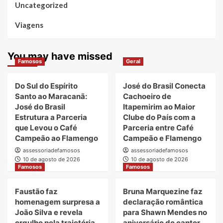
Uncategorized
Viagens
You may have missed
Famosos
Geral
Do Sul do Espírito
José do Brasil Conecta
Santo ao Maracanã:
Cachoeiro de
José do Brasil
Itapemirim ao Maior
Estrutura a Parceria
Clube do País com a
que Levou o Café
Parceria entre Café
Campeão ao Flamengo
Campeão e Flamengo
assessoriadefamosos
assessoriadefamosos
10 de agosto de 2026
10 de agosto de 2026
Famosos
Famosos
Faustão faz
Bruna Marquezine faz
homenagem surpresa a
declaração romântica
João Silva e revela
para Shawn Mendes no
orgulho pela trajetória
aniversário do cantor