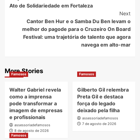
Navigation
Ato de Solidariedade em Fortaleza
Next
Cantor Ben Hur e o Samba Du Ben levam o
melhor do pagode para o Cruzeiro On Board
Festival: uma trajetória de talento que agora
navega em alto-mar
More Stories
Famosos
Famosos
Walter Gabriel revela
Gilberto Gil relembra
como a imprensa
Preta Gil e destaca
pode transformar a
força do legado
imagem de empresas
deixado pela filha
e profissionais
assessoriadefamosos
7 de agosto de 2026
assessoriadefamosos
8 de agosto de 2026
Famosos