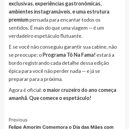
exclusivas, experiências gastronômicas,
ambientes instagramáveis, e uma estrutura
premium
pensada para encantar todos os
sentidos. É mais do que uma viagem — é um
verdadeiro espetáculo flutuante.
E se você não conseguiu garantir sua cabine, não
se preocupe: o
Programa Tô Na Fama!
estará a
bordo registrando cada detalhe dessa edição
épica para você não perder nada — e já se
preparar para a próxima.
Agora é oficial:
o maior cruzeiro do ano começa
amanhã. Que comece o espetáculo!
Post
Previous
Felipe Amorim Comemora o Dia das Mães com