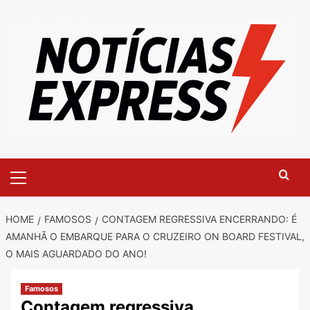
Skip
to
content
Primary
Menu
HOME
FAMOSOS
CONTAGEM REGRESSIVA ENCERRANDO: É
AMANHÃ O EMBARQUE PARA O CRUZEIRO ON BOARD FESTIVAL,
O MAIS AGUARDADO DO ANO!
Famosos
Contagem regressiva