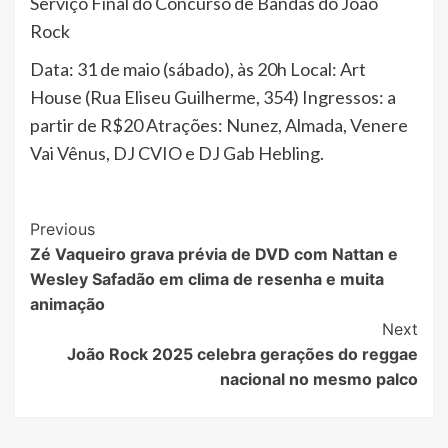
Serviço Final do Concurso de Bandas do João
Rock
Data: 31 de maio (sábado), às 20h Local: Art
House (Rua Eliseu Guilherme, 354) Ingressos: a
partir de R$20 Atrações: Nunez, Almada, Venere
Vai Vênus, DJ CVIO e DJ Gab Hebling.
Post
Previous
Zé Vaqueiro grava prévia de DVD com Nattan e
Navigation
Wesley Safadão em clima de resenha e muita
animação
Next
João Rock 2025 celebra gerações do reggae
nacional no mesmo palco