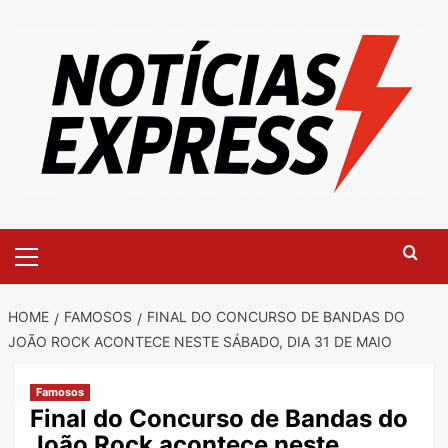
Skip
to
content
Primary
Menu
HOME
FAMOSOS
FINAL DO CONCURSO DE BANDAS DO
JOÃO ROCK ACONTECE NESTE SÁBADO, DIA 31 DE MAIO
Famosos
Final do Concurso de Bandas do
João Rock acontece neste