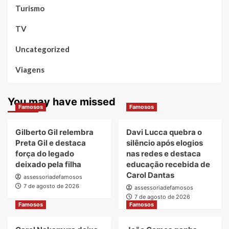
Turismo
TV
Uncategorized
Viagens
You may have missed
Famosos
Famosos
Gilberto Gil relembra
Davi Lucca quebra o
Preta Gil e destaca
silêncio após elogios
força do legado
nas redes e destaca
deixado pela filha
educação recebida de
Carol Dantas
assessoriadefamosos
7 de agosto de 2026
assessoriadefamosos
7 de agosto de 2026
Famosos
Famosos