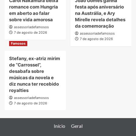
Carol Nakamura deixa
João Gomes ganha
romance com Hungria
festa após aniversário
em aberto ao falar
na Austrália, e Ary
sobre vida amorosa
Mirelle revela detalhes
da comemoração
assessoriadefamosos
7 de agosto de 2026
assessoriadefamosos
7 de agosto de 2026
Famosos
Stefany, ex-atriz mirim
de “Carrossel”,
desabafa sobre
músicas da novela e
diz nunca ter recebido
royalties
assessoriadefamosos
7 de agosto de 2026
Início
Geral