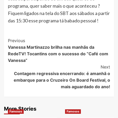
programa, quer saber mais o que aconteceu ?
Fiquem ligados na tela do SBT aos sábados a partir
das 15:30 esse programa tá babado pessoal !
Post
Previous
Vanessa Martinazzo brilha nas manhãs da
Navigation
RedeTV! Tocantins com o sucesso do “Café com
Vanessa”
Next
Contagem regressiva encerrando: é amanhã o
embarque para o Cruzeiro On Board Festival, o
mais aguardado do ano!
More Stories
Famosos
Famosos