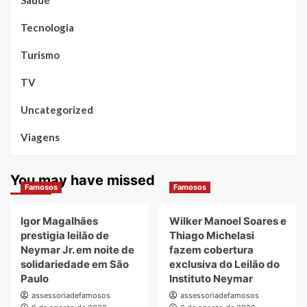
Saúde
Tecnologia
Turismo
TV
Uncategorized
Viagens
You may have missed
Famosos
Famosos
Igor Magalhães
Wilker Manoel Soares e
prestigia leilão de
Thiago Michelasi
Neymar Jr. em noite de
fazem cobertura
solidariedade em São
exclusiva do Leilão do
Paulo
Instituto Neymar
assessoriadefamosos
assessoriadefamosos