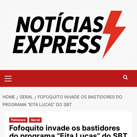
Skip
to
content
Primary
Menu
HOME
GERAL
FOFOQUITO INVADE OS BASTIDORES DO
PROGRAMA “EITA LUCAS” DO SBT
Famosos
Geral
Fofoquito invade os bastidores
do programa “Eita Lucas” do SBT