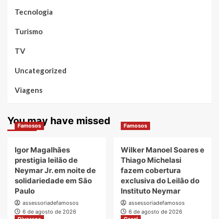
Tecnologia
Turismo
TV
Uncategorized
Viagens
You may have missed
Famosos
Famosos
Igor Magalhães
Wilker Manoel Soares e
prestigia leilão de
Thiago Michelasi
Neymar Jr. em noite de
fazem cobertura
solidariedade em São
exclusiva do Leilão do
Paulo
Instituto Neymar
assessoriadefamosos
assessoriadefamosos
6 de agosto de 2026
6 de agosto de 2026
Diversos
Geral