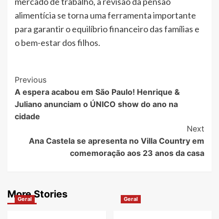
mercado de trabalho, a revisão da pensão
alimentícia se torna uma ferramenta importante
para garantir o equilíbrio financeiro das famílias e
o bem-estar dos filhos.
Post
Previous
A espera acabou em São Paulo! Henrique &
Navigation
Juliano anunciam o ÚNICO show do ano na
cidade
Next
Ana Castela se apresenta no Villa Country em
comemoração aos 23 anos da casa
More Stories
Geral
Geral