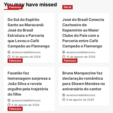
You may have missed
Famosos
Geral
Do Sul do Espírito
José do Brasil Conecta
Santo ao Maracanã:
Cachoeiro de
José do Brasil
Itapemirim ao Maior
Estrutura a Parceria
Clube do País com a
que Levou o Café
Parceria entre Café
Campeão ao Flamengo
Campeão e Flamengo
assessoriadefamosos
assessoriadefamosos
10 de agosto de 2026
10 de agosto de 2026
Famosos
Famosos
Faustão faz
Bruna Marquezine faz
homenagem surpresa a
declaração romântica
João Silva e revela
para Shawn Mendes no
orgulho pela trajetória
aniversário do cantor
do filho
assessoriadefamosos
9 de agosto de 2026
assessoriadefamosos
9 de agosto de 2026
Famosos