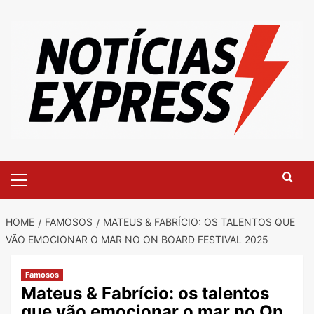
Skip
to
content
Primary
Menu
HOME
FAMOSOS
MATEUS & FABRÍCIO: OS TALENTOS QUE
VÃO EMOCIONAR O MAR NO ON BOARD FESTIVAL 2025
Famosos
Mateus & Fabrício: os talentos
que vão emocionar o mar no On