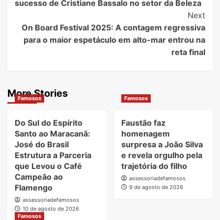
sucesso de Cristiane Bassalo no setor da Beleza
Next
On Board Festival 2025: A contagem regressiva
para o maior espetáculo em alto-mar entrou na
reta final
More Stories
Famosos
Famosos
Do Sul do Espírito
Faustão faz
Santo ao Maracanã:
homenagem
José do Brasil
surpresa a João Silva
Estrutura a Parceria
e revela orgulho pela
que Levou o Café
trajetória do filho
Campeão ao
assessoriadefamosos
Flamengo
9 de agosto de 2026
assessoriadefamosos
10 de agosto de 2026
Famosos