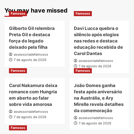
You may have missed
Famosos
Famosos
Gilberto Gil relembra
Davi Lucca quebra o
Preta Gil e destaca
silêncio após elogios
força do legado
nas redes e destaca
deixado pela filha
educação recebida de
Carol Dantas
assessoriadefamosos
7 de agosto de 2026
assessoriadefamosos
7 de agosto de 2026
Famosos
Famosos
Carol Nakamura deixa
João Gomes ganha
romance com Hungria
festa após aniversário
em aberto ao falar
na Austrália, e Ary
sobre vida amorosa
Mirelle revela detalhes
da comemoração
assessoriadefamosos
7 de agosto de 2026
assessoriadefamosos
7 de agosto de 2026
Famosos