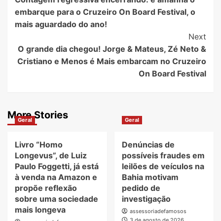
Navigation
embarque para o Cruzeiro On Board Festival, o
mais aguardado do ano!
Next
O grande dia chegou! Jorge & Mateus, Zé Neto &
Cristiano e Menos é Mais embarcam no Cruzeiro
On Board Festival
More Stories
Geral
Geral
Livro “Homo
Denúncias de
Longevus”, de Luiz
possíveis fraudes em
Paulo Foggetti, já está
leilões de veículos na
à venda na Amazon e
Bahia motivam
propõe reflexão
pedido de
sobre uma sociedade
investigação
mais longeva
assessoriadefamosos
3 de agosto de 2026