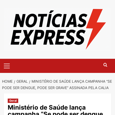
Skip
to
content
Primary
Menu
HOME
GERAL
MINISTÉRIO DE SAÚDE LANÇA CAMPANHA “SE
PODE SER DENGUE, PODE SER GRAVE” ASSINADA PELA CALIA
Geral
Ministério de Saúde lança
campanha “Se pode ser dengue,