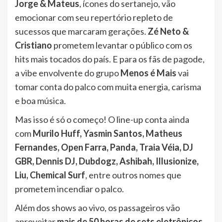
Jorge & Mateus
, ícones do sertanejo, vão
emocionar com seu repertório repleto de
sucessos que marcaram gerações.
Zé Neto &
Cristiano
prometem levantar o público com os
hits mais tocados do país. E para os fãs de pagode,
a vibe envolvente do grupo
Menos é Mais
vai
tomar conta do palco com muita energia, carisma
e boa música.
Mas isso é só o começo! O line-up conta ainda
com
Murilo Huff, Yasmin Santos, Matheus
Fernandes, Open Farra, Panda, Traia Véia, DJ
GBR, Dennis DJ, Dubdogz, Ashibah, Illusionize,
Liu, Chemical Surf
, entre outros nomes que
prometem incendiar o palco.
Além dos shows ao vivo, os passageiros vão
aproveitar
mais de 50 horas de sets eletrônicos