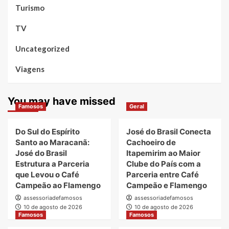
Turismo
TV
Uncategorized
Viagens
You may have missed
Famosos
Geral
Do Sul do Espírito
José do Brasil Conecta
Santo ao Maracanã:
Cachoeiro de
José do Brasil
Itapemirim ao Maior
Estrutura a Parceria
Clube do País com a
que Levou o Café
Parceria entre Café
Campeão ao Flamengo
Campeão e Flamengo
assessoriadefamosos
assessoriadefamosos
10 de agosto de 2026
10 de agosto de 2026
Famosos
Famosos