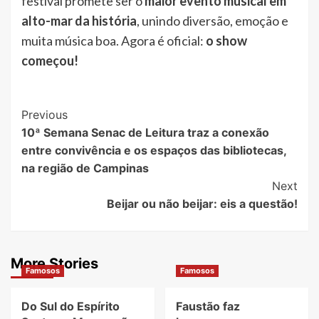
festival promete ser o
maior evento musical em
alto-mar da história
, unindo diversão, emoção e
muita música boa. Agora é oficial:
o show
começou!
Post
Previous
10ª Semana Senac de Leitura traz a conexão
Navigation
entre convivência e os espaços das bibliotecas,
na região de Campinas
Next
Beijar ou não beijar: eis a questão!
More Stories
Famosos
Famosos
Do Sul do Espírito
Faustão faz