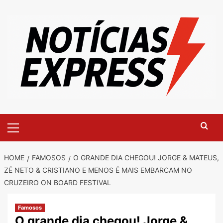
Skip
to
content
Primary
Menu
HOME
FAMOSOS
O GRANDE DIA CHEGOU! JORGE & MATEUS,
ZÉ NETO & CRISTIANO E MENOS É MAIS EMBARCAM NO
CRUZEIRO ON BOARD FESTIVAL
Famosos
O grande dia chegou! Jorge &