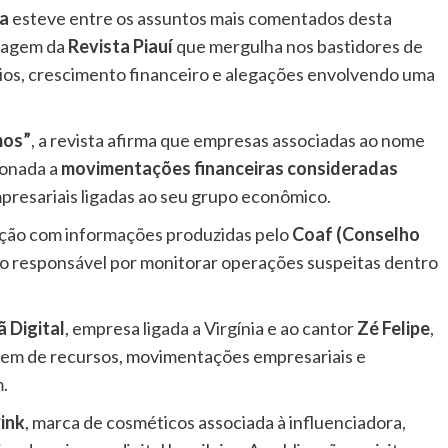
ca
esteve entre os assuntos mais comentados desta
rtagem da
Revista Piauí
que mergulha nos bastidores de
ários, crescimento financeiro e alegações envolvendo uma
mos”
, a revista afirma que empresas associadas ao nome
ionada a
movimentações financeiras consideradas
mpresariais ligadas ao seu grupo econômico.
lação com informações produzidas pelo
Coaf (Conselho
ão responsável por monitorar operações suspeitas dentro
ã Digital
, empresa ligada a Virgínia e ao cantor
Zé Felipe
,
gem de recursos, movimentações empresariais e
.
ink
, marca de cosméticos associada à influenciadora,