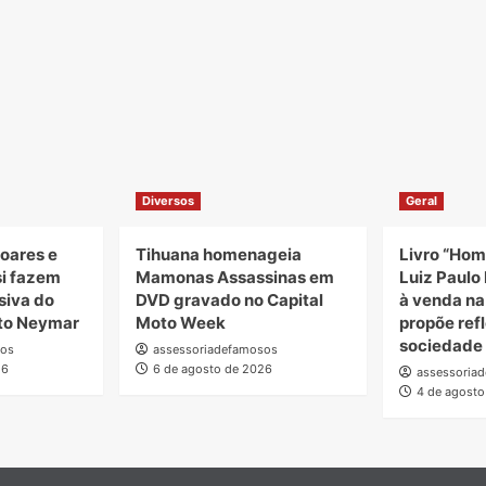
Diversos
Geral
oares e
Tihuana homenageia
Livro “Hom
si fazem
Mamonas Assassinas em
Luiz Paulo 
siva do
DVD gravado no Capital
à venda n
uto Neymar
Moto Week
propõe ref
sociedade
sos
assessoriadefamosos
26
6 de agosto de 2026
assessoria
4 de agosto