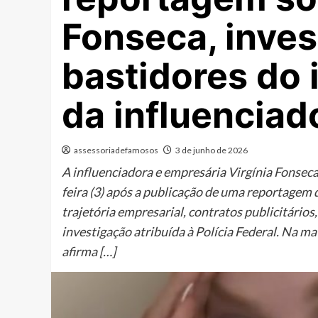
Fonseca, inves
bastidores do 
da influenciad
assessoriadefamosos
3 de junho de 2026
A influenciadora e empresária Virgínia Fonsec
feira (3) após a publicação de uma reportagem 
trajetória empresarial, contratos publicitário
investigação atribuída à Polícia Federal. Na mat
afirma […]