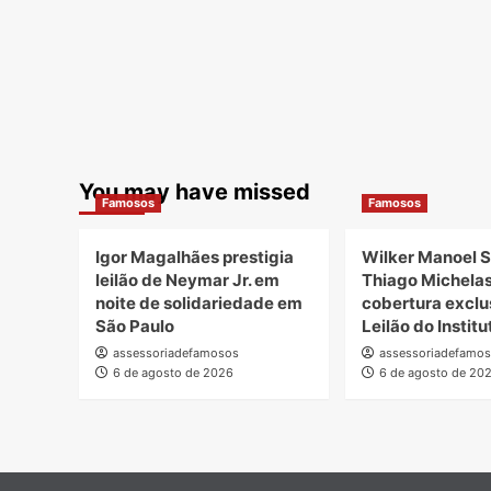
You may have missed
Famosos
Famosos
Igor Magalhães prestigia
Wilker Manoel S
leilão de Neymar Jr. em
Thiago Michela
noite de solidariedade em
cobertura exclu
São Paulo
Leilão do Instit
assessoriadefamosos
assessoriadefamo
6 de agosto de 2026
6 de agosto de 20