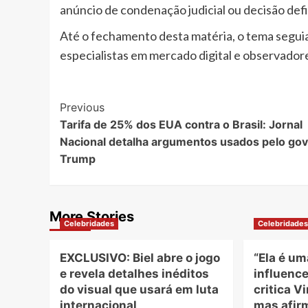
anúncio de condenação judicial ou decisão defin
Até o fechamento desta matéria, o tema seguia
especialistas em mercado digital e observador
Post
Previous
Tarifa de 25% dos EUA contra o Brasil: Jornal
Navigation
Nacional detalha argumentos usados pelo go
Trump
More Stories
Celebridades
Celebridade
EXCLUSIVO: Biel abre o jogo
“Ela é um
e revela detalhes inéditos
influence
do visual que usará em luta
critica V
internacional
mas afir