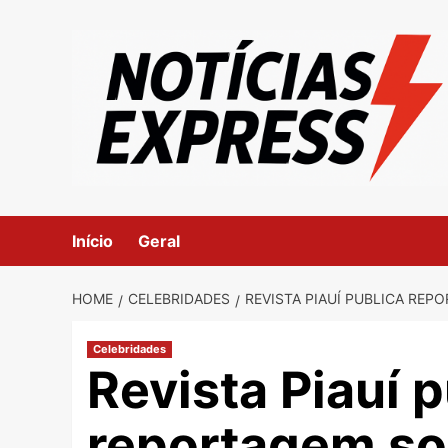
Skip
to
content
Início
Geral
HOME
CELEBRIDADES
REVISTA PIAUÍ PUBLICA REP
Celebridades
Revista Piauí 
reportagem sob