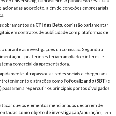
 do universo digital brasileiro. A publicação revisita a
relacionadas ao projeto, além de conexões empresariais
ca.
esdobramentos da
CPI das Bets
, comissão parlamentar
igitais em contratos de publicidade com plataformas de
do durante as investigações da comissão. Segundo a
vimentações posteriores teriam ampliado o interesse
istema comercial da apresentadora.
apidamente ultrapassou as redes sociais e chegou aos
 entretenimento e atrações como
Fofocalizando (SBT)
e
)
passaram a repercutir os principais pontos divulgados
estacar que os elementos mencionados decorrem de
esentadas como objeto de investigação/apuração
, sem