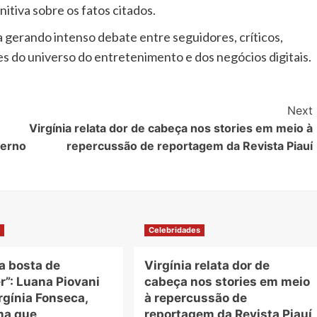
itiva sobre os fatos citados.
 gerando intenso debate entre seguidores, críticos,
es do universo do entretenimento e dos negócios digitais.
Next
Virgínia relata dor de cabeça nos stories em meio à
verno
repercussão de reportagem da Revista Piauí
s
Celebridades
a bosta de
Virgínia relata dor de
r”: Luana Piovani
cabeça nos stories em meio
irgínia Fonseca,
à repercussão de
ma que
reportagem da Revista Piauí