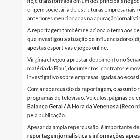
hoje transformada em um dos principais negócios
origem societária de estruturas empresariais 
anteriores mencionadas na apuração jornalísti
A reportagem também relaciona o tema aos d
que investigou a atuação de influenciadores d
apostas esportivas e jogos online.
Virgínia chegou a prestar depoimento no Sena
matéria da Piauí, documentos, contratos e mo
investigativo sobre empresas ligadas ao ecoss
Com a repercussão da reportagem, o assunto r
programas de televisão. Veículos, páginas de
Balanço Geral / A Hora da Venenosa (Record
pela publicação.
Apesar da ampla repercussão, é importante d
reportagem jornalística e informações apr