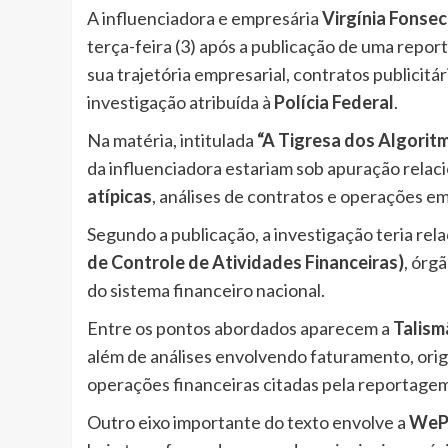
A influenciadora e empresária
Virgínia Fonse
terça-feira (3) após a publicação de uma repo
sua trajetória empresarial, contratos publicit
investigação atribuída à
Polícia Federal
.
Na matéria, intitulada
“A Tigresa dos Algorit
da influenciadora estariam sob apuração relac
atípicas
, análises de contratos e operações e
Segundo a publicação, a investigação teria re
de Controle de Atividades Financeiras)
, órg
do sistema financeiro nacional.
Entre os pontos abordados aparecem a
Talism
além de análises envolvendo faturamento, ori
operações financeiras citadas pela reportagem
Outro eixo importante do texto envolve a
WeP