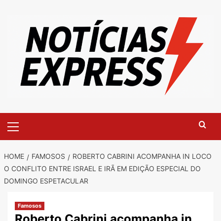
Skip
to
content
Primary
Menu
HOME
FAMOSOS
ROBERTO CABRINI ACOMPANHA IN LOCO
O CONFLITO ENTRE ISRAEL E IRÃ EM EDIÇÃO ESPECIAL DO
DOMINGO ESPETACULAR
Famosos
Roberto Cabrini acompanha in