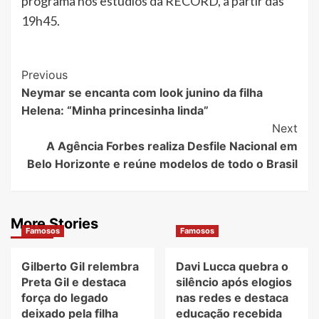
programa nos estúdios da RECORD, a partir das
19h45.
Post
Previous
Neymar se encanta com look junino da filha
Navigation
Helena: “Minha princesinha linda”
Next
A Agência Forbes realiza Desfile Nacional em
Belo Horizonte e reúne modelos de todo o Brasil
More Stories
Famosos
Famosos
Gilberto Gil relembra
Davi Lucca quebra o
Preta Gil e destaca
silêncio após elogios
força do legado
nas redes e destaca
deixado pela filha
educação recebida