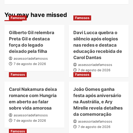
You may have missed
Famosos
Famosos
Gilberto Gil relembra
Davi Lucca quebra o
Preta Gil e destaca
silêncio após elogios
força do legado
nas redes e destaca
deixado pela filha
educação recebida de
Carol Dantas
assessoriadefamosos
7 de agosto de 2026
assessoriadefamosos
7 de agosto de 2026
Famosos
Famosos
Carol Nakamura deixa
João Gomes ganha
romance com Hungria
festa após aniversário
em aberto ao falar
na Austrália, e Ary
sobre vida amorosa
Mirelle revela detalhes
da comemoração
assessoriadefamosos
7 de agosto de 2026
assessoriadefamosos
7 de agosto de 2026
Famosos