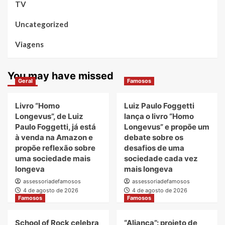
TV
Uncategorized
Viagens
You may have missed
Geral
Famosos
Livro “Homo
Luiz Paulo Foggetti
Longevus”, de Luiz
lança o livro “Homo
Paulo Foggetti, já está
Longevus” e propõe um
à venda na Amazon e
debate sobre os
propõe reflexão sobre
desafios de uma
uma sociedade mais
sociedade cada vez
longeva
mais longeva
assessoriadefamosos
assessoriadefamosos
4 de agosto de 2026
4 de agosto de 2026
Famosos
Famosos
School of Rock celebra
“Aliança”: projeto de