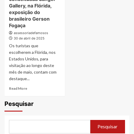
Gallery, na Flórida,
exposição do
brasileiro Gerson
Fogaça
assessoriadefamosos
30 de abril de 2025
Os turistas que
escolherem a Flórida, nos
Estados Unidos, para
visitação ao longo deste
mês de maio, contam com
destaque...
Read
Read More
more
about
Pesquisar
EUA:
“Liquid
Cities”
apresenta
Pesquisar
na
conceituada