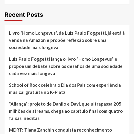
Sanger
Gallery,
Recent Posts
na
Flórida,
exposição
Livro “Homo Longevus”, de Luiz Paulo Foggetti, já está à
do
brasileiro
venda na Amazon e propõe reflexão sobre uma
Gerson
sociedade mais longeva
Fogaça
Luiz Paulo Foggetti lança o livro “Homo Longevus” e
propõe um debate sobre os desafios de uma sociedade
cada vez mais longeva
School of Rock celebra o Dia dos Pais com experiência
musical gratuita no K-Platz
“Aliança”: projeto de Danilo e Davi, que ultrapassa 205
milhões de streams, chega ao capítulo final com quatro
faixas inéditas
MDRT: Tiana Zanchin conquista reconhecimento