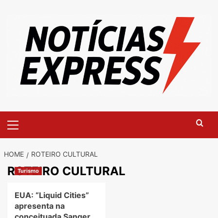
Skip
to
content
Primary
Menu
HOME
ROTEIRO CULTURAL
ROTEIRO CULTURAL
Turismo
EUA: “Liquid Cities”
apresenta na
conceituada Sanger