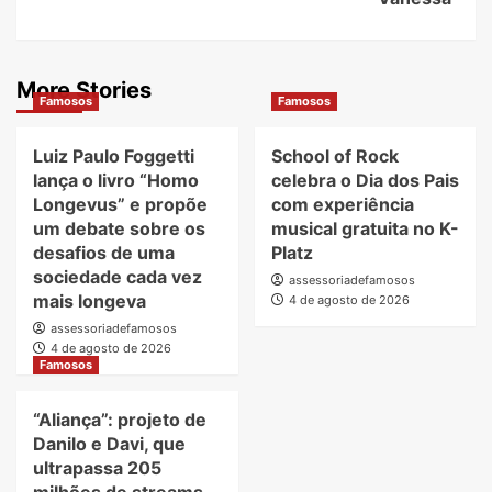
More Stories
Famosos
Famosos
Luiz Paulo Foggetti
School of Rock
lança o livro “Homo
celebra o Dia dos Pais
Longevus” e propõe
com experiência
um debate sobre os
musical gratuita no K-
desafios de uma
Platz
sociedade cada vez
assessoriadefamosos
mais longeva
4 de agosto de 2026
assessoriadefamosos
4 de agosto de 2026
Famosos
“Aliança”: projeto de
Danilo e Davi, que
ultrapassa 205
milhões de streams,