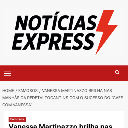
Skip
to
content
Primary
Menu
HOME
FAMOSOS
VANESSA MARTINAZZO BRILHA NAS
MANHÃS DA REDETV! TOCANTINS COM O SUCESSO DO “CAFÉ
COM VANESSA”
Famosos
Vanessa Martinazzo brilha nas