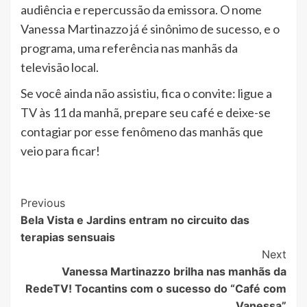
audiência e repercussão da emissora. O nome
Vanessa Martinazzo já é sinônimo de sucesso, e o
programa, uma referência nas manhãs da
televisão local.
Se você ainda não assistiu, fica o convite: ligue a
TV às 11 da manhã, prepare seu café e deixe-se
contagiar por esse fenômeno das manhãs que
veio para ficar!
Post
Previous
Bela Vista e Jardins entram no circuito das
Navigation
terapias sensuais
Next
Vanessa Martinazzo brilha nas manhãs da
RedeTV! Tocantins com o sucesso do “Café com
Vanessa”