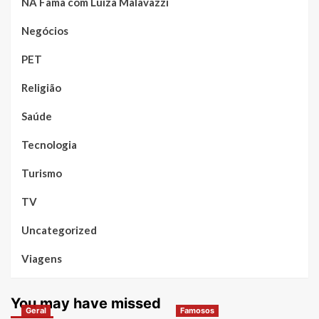
NA Fama com Luiza Malavazzi
Negócios
PET
Religião
Saúde
Tecnologia
Turismo
TV
Uncategorized
Viagens
You may have missed
Geral
Famosos