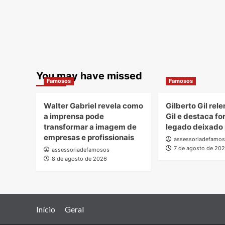
You may have missed
Famosos
Famosos
Walter Gabriel revela como
Gilberto Gil rel
a imprensa pode
Gil e destaca fo
transformar a imagem de
legado deixado p
empresas e profissionais
assessoriadefamo
7 de agosto de 20
assessoriadefamosos
8 de agosto de 2026
Início
Geral