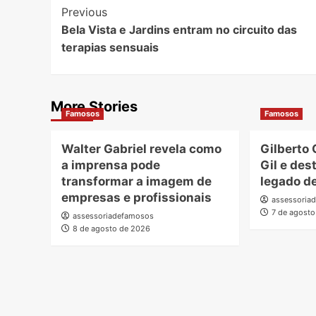
Post
Previous
Bela Vista e Jardins entram no circuito das
Navigation
terapias sensuais
More Stories
Famosos
Famosos
Walter Gabriel revela como
Gilberto 
a imprensa pode
Gil e des
transformar a imagem de
legado de
empresas e profissionais
assessoria
7 de agost
assessoriadefamosos
8 de agosto de 2026