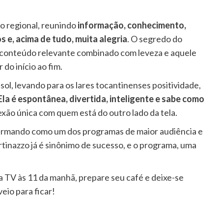
o regional, reunindo
informação, conhecimento,
 e, acima de tudo, muita alegria
. O segredo do
 conteúdo relevante combinado com leveza e aquele
do início ao fim.
ol, levando para os lares tocantinenses positividade,
Ela é espontânea, divertida, inteligente e sabe como
exão única com quem está do outro lado da tela.
firmando como um dos programas de maior audiência e
inazzo já é sinônimo de sucesso, e o programa, uma
e a TV às 11 da manhã, prepare seu café e deixe-se
io para ficar!