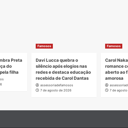
Famosos
Famosos
embra Preta
Davi Lucca quebra o
Carol Nak
rça do
silêncio após elogios nas
romance c
ela filha
redes e destaca educação
aberto ao f
recebida de Carol Dantas
amorosa
sos
26
assessoriadefamosos
assessoria
7 de agosto de 2026
7 de agosto