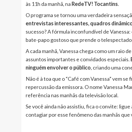
às 11h da manhã, na
RedeTV! Tocantins
.
O programa se tornou uma verdadeira sensaçã
entrevistas interessantes, quadros dinâmicos
sucesso? A fórmula inconfundível de Vanessa:
bate-papo gostoso que prende o telespectador 
A cada manhã, Vanessa chega como um raio de s
assuntos importantes e convidados especiais.
ninguém envolver o público
, criando uma con
Não é à toa que o “Café com Vanessa” vem se 
repercussão da emissora. O nome Vanessa Mart
referência nas manhãs da televisão local.
Se você ainda não assistiu, fica o convite: ligu
contagiar por esse fenômeno das manhãs que ve