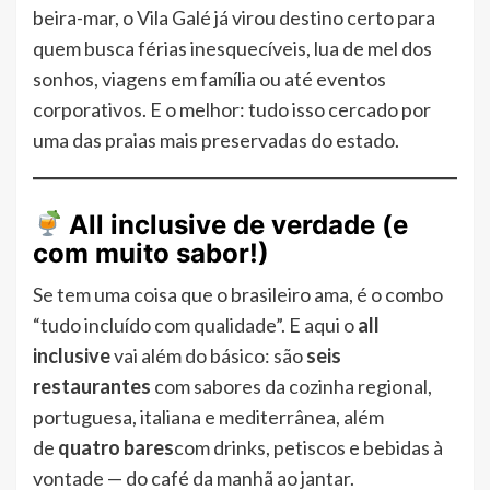
beira-mar, o Vila Galé já virou destino certo para
quem busca férias inesquecíveis, lua de mel dos
sonhos, viagens em família ou até eventos
corporativos. E o melhor: tudo isso cercado por
uma das praias mais preservadas do estado.
All inclusive de verdade (e
com muito sabor!)
Se tem uma coisa que o brasileiro ama, é o combo
“tudo incluído com qualidade”. E aqui o
all
inclusive
vai além do básico: são
seis
restaurantes
com sabores da cozinha regional,
portuguesa, italiana e mediterrânea, além
de
quatro bares
com drinks, petiscos e bebidas à
vontade — do café da manhã ao jantar.