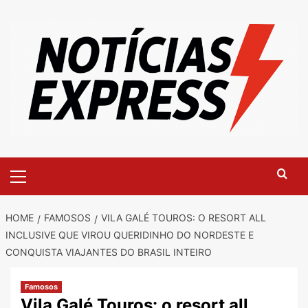
Skip
to
content
Primary
Menu
HOME
FAMOSOS
VILA GALÉ TOUROS: O RESORT ALL
INCLUSIVE QUE VIROU QUERIDINHO DO NORDESTE E
CONQUISTA VIAJANTES DO BRASIL INTEIRO
Famosos
Vila Galé Touros: o resort all