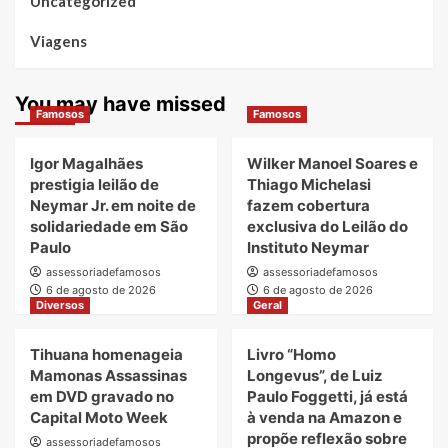
Uncategorized
Viagens
You may have missed
Famosos
Famosos
Igor Magalhães
Wilker Manoel Soares e
prestigia leilão de
Thiago Michelasi
Neymar Jr. em noite de
fazem cobertura
solidariedade em São
exclusiva do Leilão do
Paulo
Instituto Neymar
assessoriadefamosos
assessoriadefamosos
6 de agosto de 2026
6 de agosto de 2026
Diversos
Geral
Tihuana homenageia
Livro “Homo
Mamonas Assassinas
Longevus”, de Luiz
em DVD gravado no
Paulo Foggetti, já está
Capital Moto Week
à venda na Amazon e
propõe reflexão sobre
assessoriadefamosos