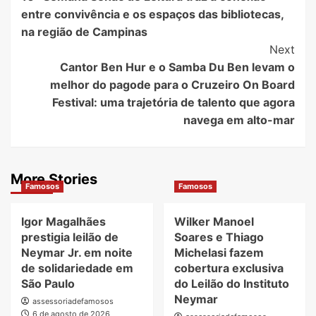
Navigation
entre convivência e os espaços das bibliotecas,
na região de Campinas
Next
Cantor Ben Hur e o Samba Du Ben levam o
melhor do pagode para o Cruzeiro On Board
Festival: uma trajetória de talento que agora
navega em alto-mar
More Stories
Famosos
Famosos
Igor Magalhães
Wilker Manoel
prestigia leilão de
Soares e Thiago
Neymar Jr. em noite
Michelasi fazem
de solidariedade em
cobertura exclusiva
São Paulo
do Leilão do Instituto
Neymar
assessoriadefamosos
6 de agosto de 2026