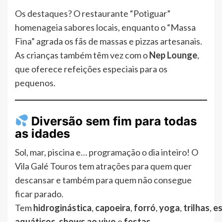
Os destaques? O restaurante “Potiguar”
homenageia sabores locais, enquanto o “Massa
Fina” agrada os fãs de massas e pizzas artesanais.
As crianças também têm vez com o
Nep Lounge
,
que oferece refeições especiais para os
pequenos.
Diversão sem fim para todas
as idades
Sol, mar, piscina e… programação o dia inteiro! O
Vila Galé Touros tem atrações para quem quer
descansar e também para quem não consegue
ficar parado.
Tem
hidroginástica
,
capoeira
,
forró
,
yoga
,
trilhas
,
e
aquáticos
,
shows ao vivo
e
festas