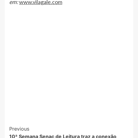
em:
www.vilagale.com
Post
Previous
10ª Semana Senac de Leitura traz a conexão