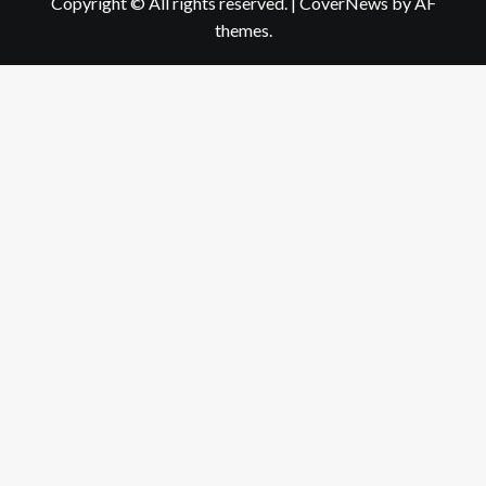
Copyright © All rights reserved.
|
CoverNews
by AF
themes.