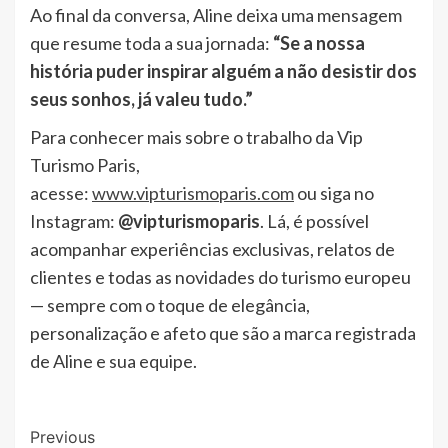
Ao final da conversa, Aline deixa uma mensagem
que resume toda a sua jornada:
“Se a nossa
história puder inspirar alguém a não desistir dos
seus sonhos, já valeu tudo.”
Para conhecer mais sobre o trabalho da Vip
Turismo Paris,
acesse:
www.vipturismoparis.com
ou siga no
Instagram:
@vipturismoparis
. Lá, é possível
acompanhar experiências exclusivas, relatos de
clientes e todas as novidades do turismo europeu
— sempre com o toque de elegância,
personalização e afeto que são a marca registrada
de Aline e sua equipe.
Post
Previous