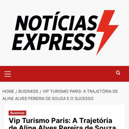
Skip
to
content
Primary
Menu
HOME
BUSINESS
VIP TURISMO PARIS: A TRAJETÓRIA DE
ALINE ALVES PEREIRA DE SOUZA E O SUCESSO
Business
Vip Turismo Paris: A Trajetória
de Aline Alves Pereira de Souza