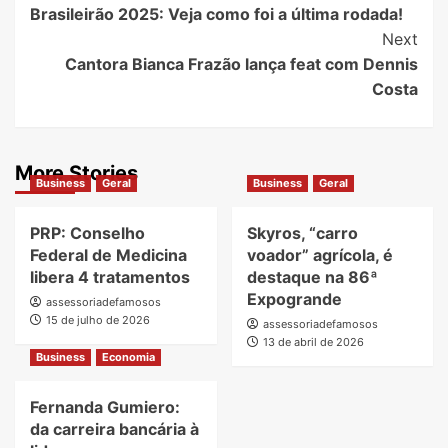
Brasileirão 2025: Veja como foi a última rodada!
Navigation
Next
Cantora Bianca Frazão lança feat com Dennis
Costa
More Stories
Business
Geral
Business
Geral
PRP: Conselho
Skyros, “carro
Federal de Medicina
voador” agrícola, é
libera 4 tratamentos
destaque na 86ª
Expogrande
assessoriadefamosos
15 de julho de 2026
assessoriadefamosos
13 de abril de 2026
Business
Economia
Fernanda Gumiero:
da carreira bancária à